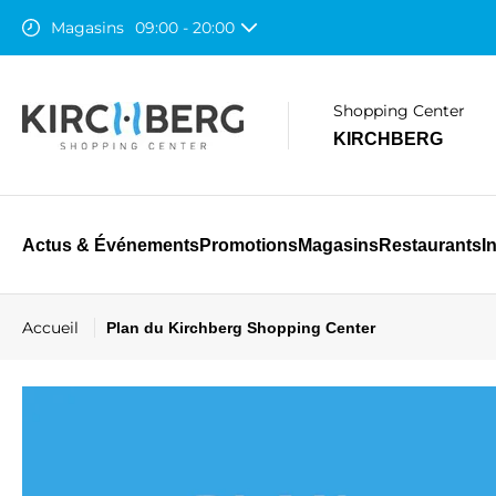
Magasins
09:00 - 20:00
Restaurants
07:30 - 22:00
Auchan
08:00 - 21:00
Shopping Center
KIRCHBERG
Actus & Événements
Promotions
Magasins
Restaurants
I
Accueil
Plan du Kirchberg Shopping Center