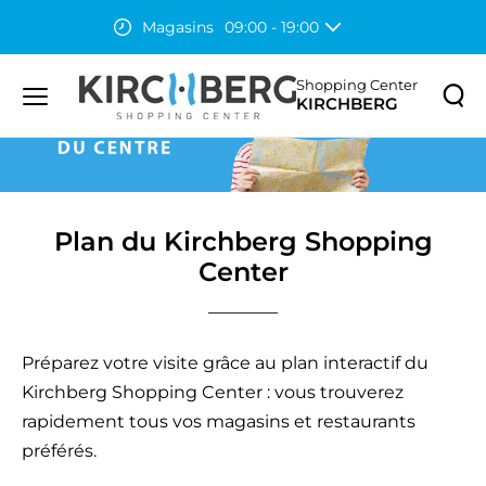
Magasins
09:00 - 19:00
Accueil
Plan du Kirchberg Shopping Center
Restaurants
07:30 - 23:00
Auchan
08:00 - 20:00
Shopping Center
KIRCHBERG
Menu
principal
Rechercher
Lancer
sur
la
le
recher
site
Plan du Kirchberg Shopping
Center
Préparez votre visite grâce au plan interactif du
Kirchberg Shopping Center : vous trouverez
rapidement tous vos magasins et restaurants
préférés.