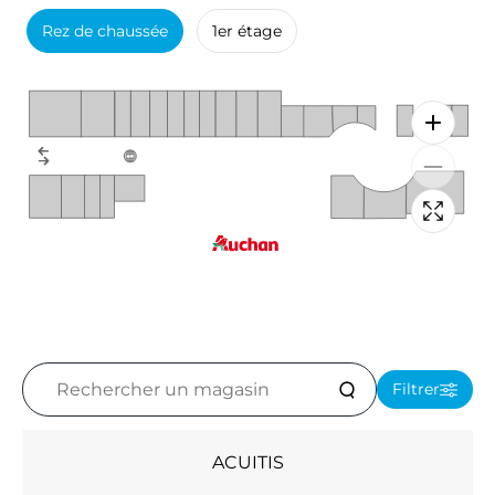
Rez de chaussée
1er étage
Rechercher
Filtrer
un
magasin
ACUITIS
Accessoires - Bijoux (5)
Beauté (10)