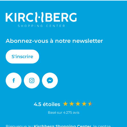
CAROLL
CIGAR HUMIDOR
DESSANGE
Abonnez-vous à notre newsletter
DEVRED
S'inscrire
DREAMS DONUTS
EDORA
Facebook
Instagram
Messenger
ETAM
★★★★★
4.5 étoiles
FOOT LOCKER
Basé sur 4 275 avis
GERARD DAREL
Bienvenue au
Kirchberg Shopping Center
, le centre