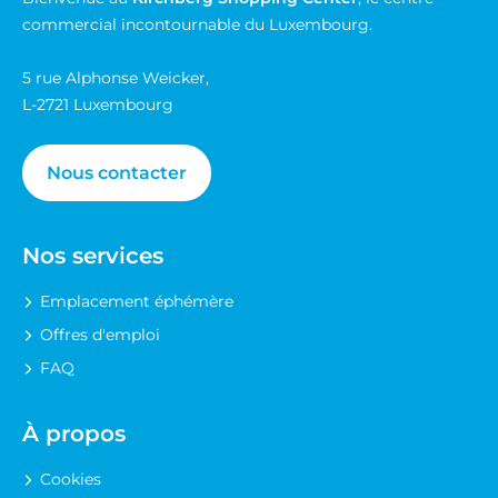
GRANDOPTICAL
commercial incontournable du Luxembourg.
GUAPA JUICE
5 rue Alphonse Weicker,
L-2721 Luxembourg
H&M
Nous contacter
HIFI INTERNATIONAL
HUNKEMÖLLER
Nos services
JACADI
Emplacement éphémère
JEFF DE BRUGES
Offres d'emploi
FAQ
K KIOSK
À propos
KAITO
Cookies
KBEEF