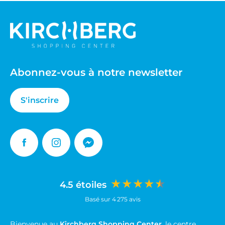
CAROLL
CIGAR HUMIDOR
DESSANGE
Abonnez-vous à notre newsletter
DEVRED
S'inscrire
DREAMS DONUTS
EDORA
Facebook
Instagram
Messenger
ETAM
★★★★★
4.5 étoiles
FOOT LOCKER
Basé sur 4 275 avis
GERARD DAREL
Bienvenue au
Kirchberg Shopping Center
, le centre