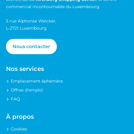
GRANDOPTICAL
commercial incontournable du Luxembourg.
GUAPA JUICE
5 rue Alphonse Weicker,
L-2721 Luxembourg
H&M
Nous contacter
HIFI INTERNATIONAL
HUNKEMÖLLER
Nos services
JACADI
Emplacement éphémère
JEFF DE BRUGES
Offres d'emploi
FAQ
K KIOSK
À propos
KAITO
Cookies
KBEEF