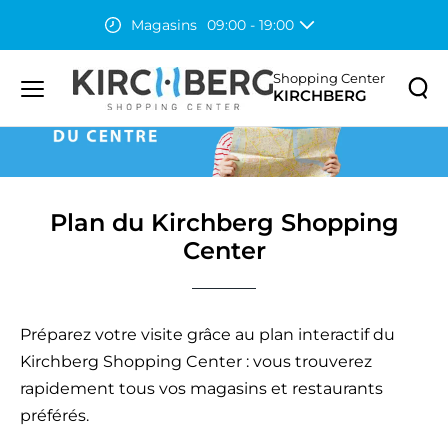
Magasins
09:00 - 19:00
Accueil
Plan du Kirchberg Shopping Center
Restaurants
07:30 - 23:00
Auchan
08:00 - 20:00
Shopping Center
KIRCHBERG
Menu
principal
Rechercher
Lancer
sur
la
le
recher
site
Plan du Kirchberg Shopping
Center
Préparez votre visite grâce au plan interactif du
Kirchberg Shopping Center : vous trouverez
rapidement tous vos magasins et restaurants
préférés.