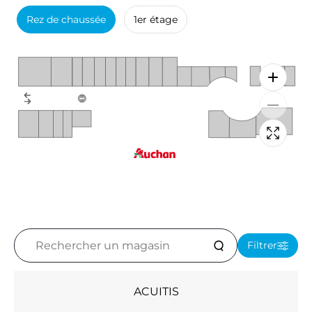
Rez de chaussée
1er étage
Rechercher
Filtrer
un
magasin
ACUITIS
Accessoires - Bijoux (5)
Beauté (10)