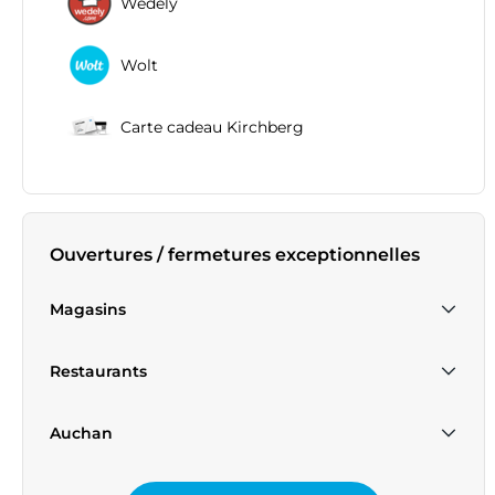
Wedely
Wolt
Carte cadeau Kirchberg
Ouvertures / fermetures exceptionnelles
Magasins
Samedi 15 Août
Fermé
Restaurants
Dimanche 1 Novembre
Fermé
Samedi 15 Août
Fermé
Auchan
Dimanche 1 Novembre
Fermé
Samedi 15 Août
Fermé