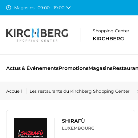
Magasins
09:00 - 19:00
Restaurants
07:30 - 23:00
Auchan
08:00 - 20:00
Shopping Center
KIRCHBERG
Actus & Événements
Promotions
Magasins
Restauran
Accueil
Les restaurants du Kirchberg Shopping Center
SHIRAFÙ
LUXEMBOURG