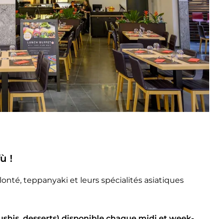
ù !
lonté, teppanyaki et leurs spécialités asiatiques
ushis, desserts) disponible chaque midi et week-